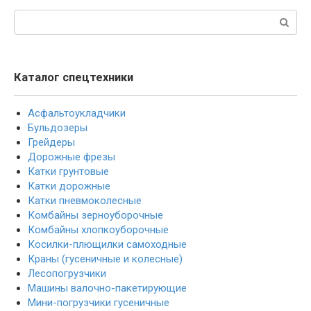
Поиск:
Каталог спецтехники
Асфальтоукладчики
Бульдозеры
Грейдеры
Дорожные фрезы
Катки грунтовые
Катки дорожные
Катки пневмоколесные
Комбайны зерноуборочные
Комбайны хлопкоуборочные
Косилки-плющилки самоходные
Краны (гусеничные и колесные)
Лесопогрузчики
Машины валочно-пакетирующие
Мини-погрузчики гусеничные