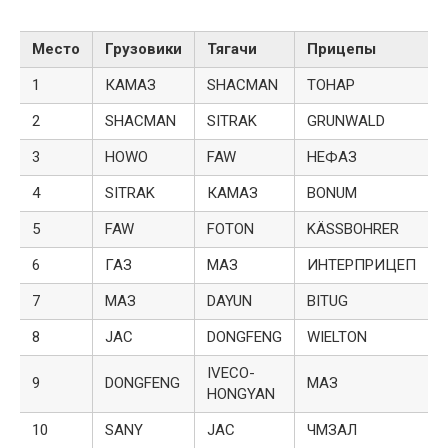
Место
Грузовики
Тягачи
Прицепы
1
КАМАЗ
SHACMAN
ТОНАР
2
SHACMAN
SITRAK
GRUNWALD
3
HOWO
FAW
НЕФАЗ
4
SITRAK
КАМАЗ
BONUM
5
FAW
FOTON
KÄSSBOHRER
6
ГАЗ
МАЗ
ИНТЕРПРИЦЕП
7
МАЗ
DAYUN
BITUG
8
JAC
DONGFENG
WIELTON
IVECO-
9
DONGFENG
МАЗ
HONGYAN
10
SANY
JAC
ЧМЗАЛ