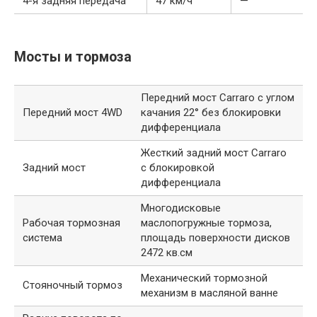
4-я задняя передача
47 км/ч
—
Мосты и тормоза
Передний мост Carraro с углом
Передний мост 4WD
качания 22° без блокировки
дифференциала
Жесткий задний мост Carraro
Задний мост
с блокировкой
дифференциала
Многодисковые
Рабочая тормозная
маслопогружные тормоза,
система
площадь поверхности дисков
2472 кв.см
Механический тормозной
Стояночный тормоз
механизм в масляной ванне