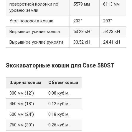
поворотной колонки по
5579 мм
6113 мм
уровню земли
Угол поворота ковша
203°
203°
Вырывное усилие ковша
53.23 кН
53.23 кН
Вырывное усилие рукояти
33.52 кН
24.41 кН
Экскаваторные ковши для Case 580ST
Ширина ковша
Объем ковша
300 мм (12″)
0,08 куб.м.
450 мм (18″)
0,12 куб.м.
600 мм (24″)
0,18 куб.м.
760 мм (30″)
0,26 куб.м.