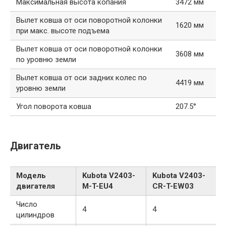
Максимальная высота копания
3472 мм
Вылет ковша от оси поворотной колонки
1620 мм
при макс. высоте подъема
Вылет ковша от оси поворотной колонки
3608 мм
по уровню земли
Вылет ковша от оси задних колес по
4419 мм
уровню земли
Угол поворота ковша
207.5°
Двигатель
Модель
Kubota V2403-
Kubota V2403-
двигателя
M-T-EU4
CR-T-EW03
Число
4
4
цилиндров