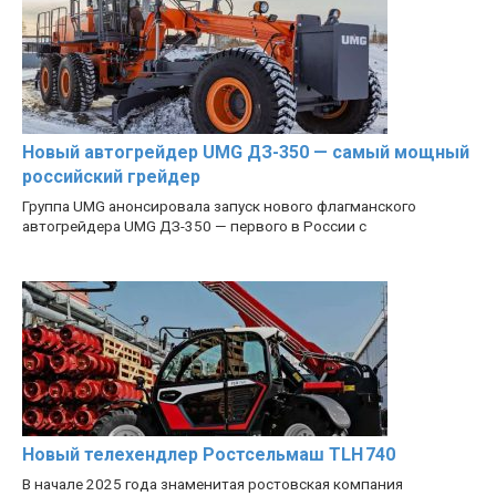
Новый автогрейдер UMG ДЗ-350 — самый мощный
российский грейдер
Группа UMG анонсировала запуск нового флагманского
автогрейдера UMG ДЗ-350 — первого в России с
Новый телехендлер Ростсельмаш TLH 740
В начале 2025 года знаменитая ростовская компания