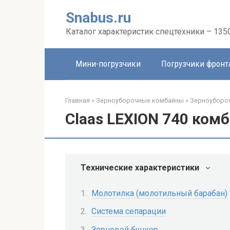
Перейти
Snabus.ru
к
контенту
Каталог характеристик спецтехники – 135
Мини-погрузчики
Погрузчики фрон
Главная
»
Зерноуборочные комбайны
»
Зерноуборо
Claas LEXION 740 ком
Технические характеристики
Молотилка (молотильный барабан)
Система сепарации
Зерновой бункер