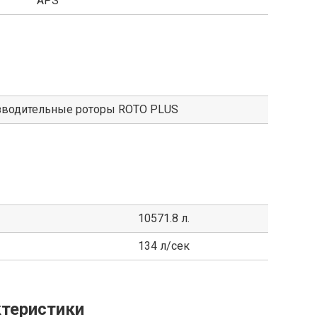
APS
водительные роторы ROTO PLUS
10571.8 л.
134 л/сек
теристики