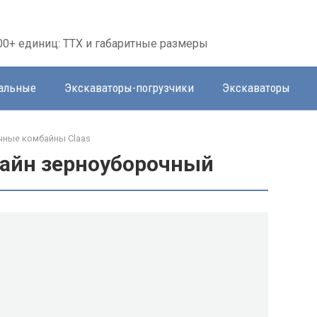
00+ единиц: ТТХ и габаритные размеры
тальные
Экскаваторы-погрузчики
Экскаваторы
чные комбайны Claas
байн зерноуборочный