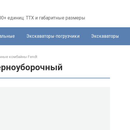
00+ единиц: ТТХ и габаритные размеры
тальные
Экскаваторы-погрузчики
Экскаваторы
чные комбайны Fendt
зерноуборочный