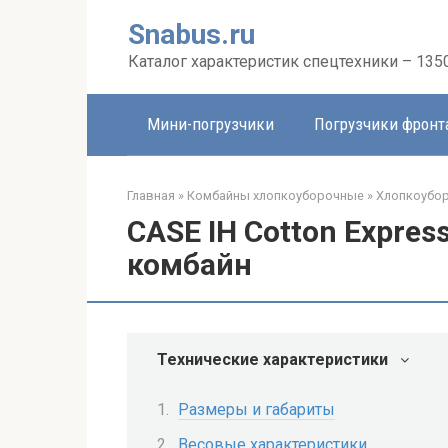
Перейти
Snabus.ru
к
контенту
Каталог характеристик спецтехники – 135
Мини-погрузчики
Погрузчики фрон
Главная
»
Комбайны хлопкоуборочные
»
Хлопкоубор
CASE IH Cotton Expre
комбайн
Технические характеристики
Размеры и габариты
Весовые характеристики