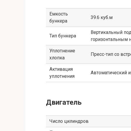
Емкость
39.6 куб.м
бункера
Вертикальный под
Тип бункера
горизонтальным 
Уплотнение
Пресс-тип со вс
хлопка
Активация
Автоматический и
уплотнения
Двигатель
Число цилиндров