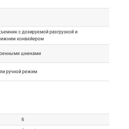
ъемник с дозируемой разгрузкой и
нижним конвейером
троенными шнеками
ли ручной режим
6