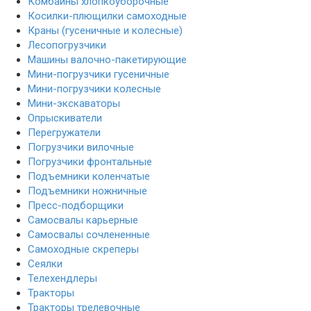
Комбайны хлопкоуборочные
Косилки-плющилки самоходные
Краны (гусеничные и колесные)
Лесопогрузчики
Машины валочно-пакетирующие
Мини-погрузчики гусеничные
Мини-погрузчики колесные
Мини-экскаваторы
Опрыскиватели
Перегружатели
Погрузчики вилочные
Погрузчики фронтальные
Подъемники коленчатые
Подъемники ножничные
Пресс-подборщики
Самосвалы карьерные
Самосвалы сочлененные
Самоходные скреперы
Сеялки
Телехендлеры
Тракторы
Тракторы трелевочные