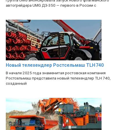
Группа UMG анонсировала запуск нового флагманского
автогрейдера UMG ДЗ-350 — первого в России с
Новый телехендлер Ростсельмаш TLH 740
В начале 2025 года знаменитая ростовская компания
Ростсельмаш представила новый телехендлер TLH 740,
созданный