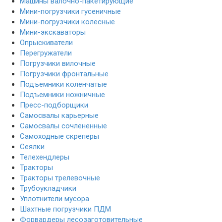
Машины валочно-пакетирующие
Мини-погрузчики гусеничные
Мини-погрузчики колесные
Мини-экскаваторы
Опрыскиватели
Перегружатели
Погрузчики вилочные
Погрузчики фронтальные
Подъемники коленчатые
Подъемники ножничные
Пресс-подборщики
Самосвалы карьерные
Самосвалы сочлененные
Самоходные скреперы
Сеялки
Телехендлеры
Тракторы
Тракторы трелевочные
Трубоукладчики
Уплотнители мусора
Шахтные погрузчики ПДМ
Форвардеры лесозаготовительные