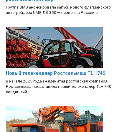
Группа UMG анонсировала запуск нового флагманского
автогрейдера UMG ДЗ-350 — первого в России с
Новый телехендлер Ростсельмаш TLH 740
В начале 2025 года знаменитая ростовская компания
Ростсельмаш представила новый телехендлер TLH 740,
созданный