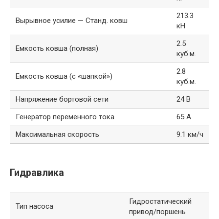
213.3
Вырывное усилие — Станд. ковш
кН
2.5
Емкость ковша (полная)
куб.м.
2.8
Емкость ковша (с «шапкой»)
куб.м.
Напряжение бортовой сети
24 В
Генератор переменного тока
65 А
Максимальная скорость
9.1 км/ч
Гидравлика
Гидростатический
Тип насоса
привод/поршень