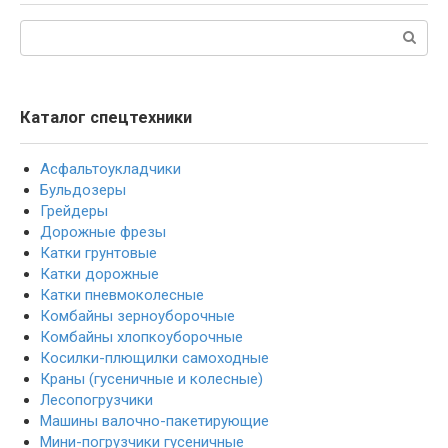
Поиск:
Каталог спецтехники
Асфальтоукладчики
Бульдозеры
Грейдеры
Дорожные фрезы
Катки грунтовые
Катки дорожные
Катки пневмоколесные
Комбайны зерноуборочные
Комбайны хлопкоуборочные
Косилки-плющилки самоходные
Краны (гусеничные и колесные)
Лесопогрузчики
Машины валочно-пакетирующие
Мини-погрузчики гусеничные