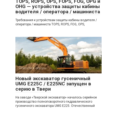
TOPS, ROPS, OPS, FOPS, FOG, OPG и
OHG — устройства защиты кабины
водителя / оператора / машиниста
Требования к устройствам защиты кабины водителя /
оператора / машиниста TOPS, ROPS, FOG, OPS,
Новости и обзоры
1
Новый экскаватор гусеничный
UMG E225C / E225NC запущен в
серию в Твери
На заводе «Тверской экскаватор» началось серийное
производство полноповоротного гидравлического
гусеничного экскаватора UMG E225. Отечественный