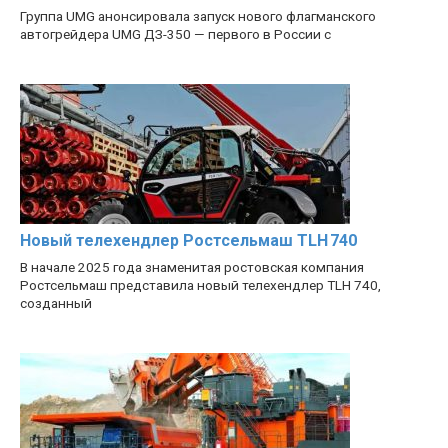
Группа UMG анонсировала запуск нового флагманского
автогрейдера UMG ДЗ-350 — первого в России с
Новый телехендлер Ростсельмаш TLH 740
В начале 2025 года знаменитая ростовская компания
Ростсельмаш представила новый телехендлер TLH 740,
созданный