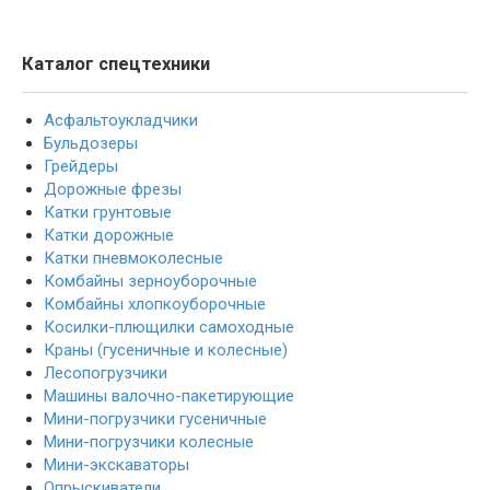
Каталог спецтехники
Асфальтоукладчики
Бульдозеры
Грейдеры
Дорожные фрезы
Катки грунтовые
Катки дорожные
Катки пневмоколесные
Комбайны зерноуборочные
Комбайны хлопкоуборочные
Косилки-плющилки самоходные
Краны (гусеничные и колесные)
Лесопогрузчики
Машины валочно-пакетирующие
Мини-погрузчики гусеничные
Мини-погрузчики колесные
Мини-экскаваторы
Опрыскиватели