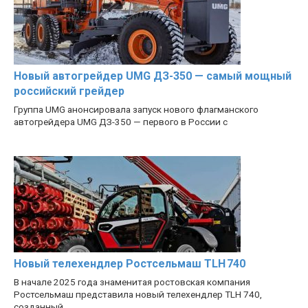
Новый автогрейдер UMG ДЗ-350 — самый мощный
российский грейдер
Группа UMG анонсировала запуск нового флагманского
автогрейдера UMG ДЗ-350 — первого в России с
Новый телехендлер Ростсельмаш TLH 740
В начале 2025 года знаменитая ростовская компания
Ростсельмаш представила новый телехендлер TLH 740,
созданный