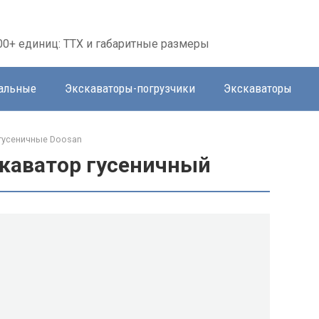
00+ единиц: ТТХ и габаритные размеры
тальные
Экскаваторы-погрузчики
Экскаваторы
гусеничные Doosan
скаватор гусеничный