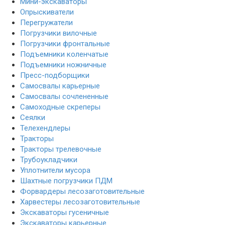
Мини-экскаваторы
Опрыскиватели
Перегружатели
Погрузчики вилочные
Погрузчики фронтальные
Подъемники коленчатые
Подъемники ножничные
Пресс-подборщики
Самосвалы карьерные
Самосвалы сочлененные
Самоходные скреперы
Сеялки
Телехендлеры
Тракторы
Тракторы трелевочные
Трубоукладчики
Уплотнители мусора
Шахтные погрузчики ПДМ
Форвардеры лесозаготовительные
Харвестеры лесозаготовительные
Экскаваторы гусеничные
Экскаваторы карьерные