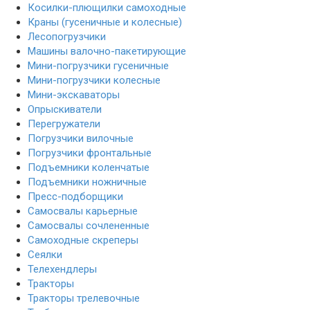
Косилки-плющилки самоходные
Краны (гусеничные и колесные)
Лесопогрузчики
Машины валочно-пакетирующие
Мини-погрузчики гусеничные
Мини-погрузчики колесные
Мини-экскаваторы
Опрыскиватели
Перегружатели
Погрузчики вилочные
Погрузчики фронтальные
Подъемники коленчатые
Подъемники ножничные
Пресс-подборщики
Самосвалы карьерные
Самосвалы сочлененные
Самоходные скреперы
Сеялки
Телехендлеры
Тракторы
Тракторы трелевочные