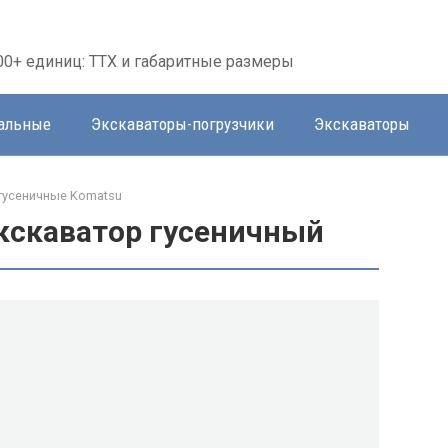
00+ единиц: ТТХ и габаритные размеры
тальные
Экскаваторы-погрузчики
Экскаваторы
гусеничные Komatsu
кскаватор гусеничный