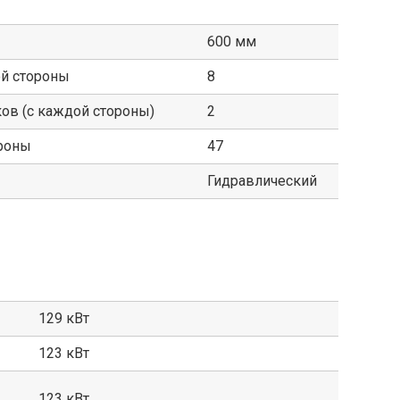
600 мм
ой стороны
8
в (с каждой стороны)
2
ороны
47
Гидравлический
129 кВт
123 кВт
123 кВт