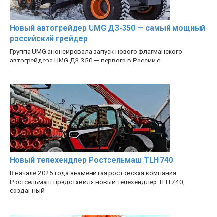
Новый автогрейдер UMG ДЗ-350 — самый мощный
российский грейдер
Группа UMG анонсировала запуск нового флагманского
автогрейдера UMG ДЗ-350 — первого в России с
Новый телехендлер Ростсельмаш TLH 740
В начале 2025 года знаменитая ростовская компания
Ростсельмаш представила новый телехендлер TLH 740,
созданный