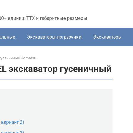
00+ единиц: ТТХ и габаритные размеры
тальные
Экскаваторы-погрузчики
Экскаваторы
гусеничные Komatsu
EL экскаватор гусеничный
 вариант 2)
 вариант 3)