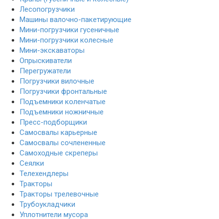
Лесопогрузчики
Машины валочно-пакетирующие
Мини-погрузчики гусеничные
Мини-погрузчики колесные
Мини-экскаваторы
Опрыскиватели
Перегружатели
Погрузчики вилочные
Погрузчики фронтальные
Подъемники коленчатые
Подъемники ножничные
Пресс-подборщики
Самосвалы карьерные
Самосвалы сочлененные
Самоходные скреперы
Сеялки
Телехендлеры
Тракторы
Тракторы трелевочные
Трубоукладчики
Уплотнители мусора