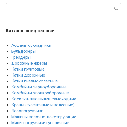
Поиск:
Каталог спецтехники
Асфальтоукладчики
Бульдозеры
Грейдеры
Дорожные фрезы
Катки грунтовые
Катки дорожные
Катки пневмоколесные
Комбайны зерноуборочные
Комбайны хлопкоуборочные
Косилки-плющилки самоходные
Краны (гусеничные и колесные)
Лесопогрузчики
Машины валочно-пакетирующие
Мини-погрузчики гусеничные