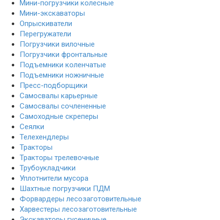
Мини-погрузчики колесные
Мини-экскаваторы
Опрыскиватели
Перегружатели
Погрузчики вилочные
Погрузчики фронтальные
Подъемники коленчатые
Подъемники ножничные
Пресс-подборщики
Самосвалы карьерные
Самосвалы сочлененные
Самоходные скреперы
Сеялки
Телехендлеры
Тракторы
Тракторы трелевочные
Трубоукладчики
Уплотнители мусора
Шахтные погрузчики ПДМ
Форвардеры лесозаготовительные
Харвестеры лесозаготовительные
Экскаваторы гусеничные