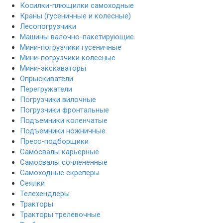
Косилки-плющилки самоходные
Краны (гусеничные и колесные)
Лесопогрузчики
Машины валочно-пакетирующие
Мини-погрузчики гусеничные
Мини-погрузчики колесные
Мини-экскаваторы
Опрыскиватели
Перегружатели
Погрузчики вилочные
Погрузчики фронтальные
Подъемники коленчатые
Подъемники ножничные
Пресс-подборщики
Самосвалы карьерные
Самосвалы сочлененные
Самоходные скреперы
Сеялки
Телехендлеры
Тракторы
Тракторы трелевочные