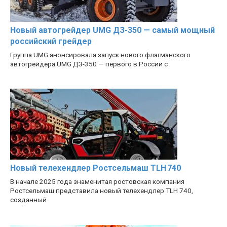
Новый автогрейдер UMG ДЗ-350 — самый мощный
российский грейдер
Группа UMG анонсировала запуск нового флагманского
автогрейдера UMG ДЗ-350 — первого в России с
Новый телехендлер Ростсельмаш TLH 740
В начале 2025 года знаменитая ростовская компания
Ростсельмаш представила новый телехендлер TLH 740,
созданный