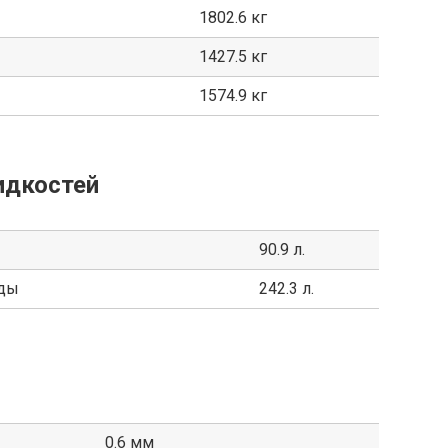
1802.6 кг
1427.5 кг
1574.9 кг
идкостей
90.9 л.
оды
242.3 л.
0.6 мм