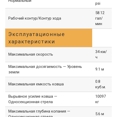
Нормальный
psi
58.12
Рабочий контур/Контур хода
гал/
мин
Эксплуатационные
характеристики
34 км/
Максимальная скорость
ч
Максимальная досягаемость — Уровень
9.1 м
земли
0.8
Максимальная емкость ковша
куб.м.
Вырывное усилие ковша —
10097
Односекционная стрела
кг
Максимальная глубина копания —
5.6 м
Односекционная стрела