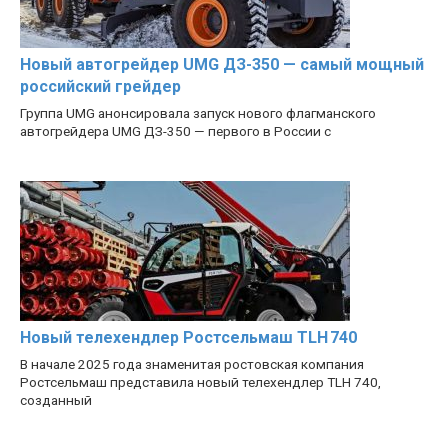
Новый автогрейдер UMG ДЗ-350 — самый мощный
российский грейдер
Группа UMG анонсировала запуск нового флагманского
автогрейдера UMG ДЗ-350 — первого в России с
Новый телехендлер Ростсельмаш TLH 740
В начале 2025 года знаменитая ростовская компания
Ростсельмаш представила новый телехендлер TLH 740,
созданный