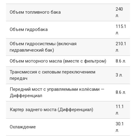
240
Объем топливного бака
л.
115.1
Объем гидробака
л.
Объем гидросистемы (включая
210.1
гидравлический бак)
л.
Объем моторного масла (вместе с фильтром)
8.6 л.
Трансмиссия с силовым переключением
3 л.
передач
Передний мост с управляемыми колёсами —
8.6 л.
Дифференциал
11.1
Картер заднего моста (Дифференциал)
л.
30.1
Охлаждение
л.