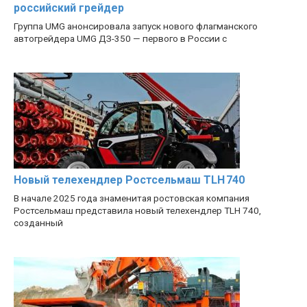
российский грейдер
Группа UMG анонсировала запуск нового флагманского
автогрейдера UMG ДЗ-350 — первого в России с
Новый телехендлер Ростсельмаш TLH 740
В начале 2025 года знаменитая ростовская компания
Ростсельмаш представила новый телехендлер TLH 740,
созданный