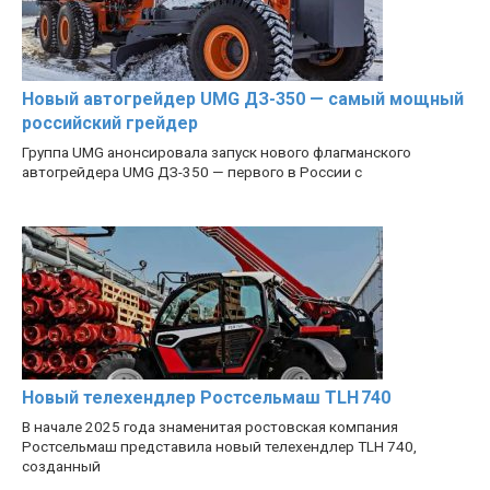
Новый автогрейдер UMG ДЗ-350 — самый мощный
российский грейдер
Группа UMG анонсировала запуск нового флагманского
автогрейдера UMG ДЗ-350 — первого в России с
Новый телехендлер Ростсельмаш TLH 740
В начале 2025 года знаменитая ростовская компания
Ростсельмаш представила новый телехендлер TLH 740,
созданный