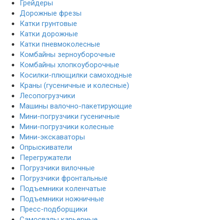
Грейдеры
Дорожные фрезы
Катки грунтовые
Катки дорожные
Катки пневмоколесные
Комбайны зерноуборочные
Комбайны хлопкоуборочные
Косилки-плющилки самоходные
Краны (гусеничные и колесные)
Лесопогрузчики
Машины валочно-пакетирующие
Мини-погрузчики гусеничные
Мини-погрузчики колесные
Мини-экскаваторы
Опрыскиватели
Перегружатели
Погрузчики вилочные
Погрузчики фронтальные
Подъемники коленчатые
Подъемники ножничные
Пресс-подборщики
Самосвалы карьерные