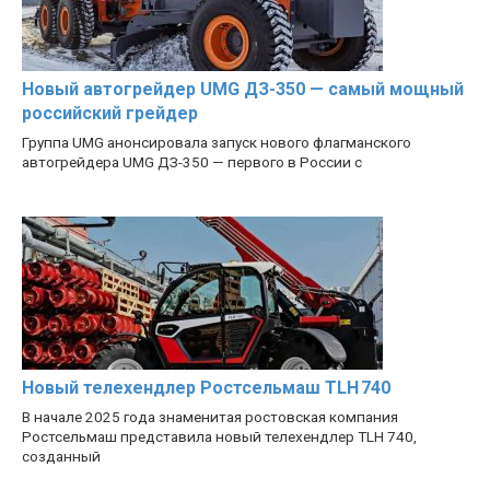
Новый автогрейдер UMG ДЗ-350 — самый мощный
российский грейдер
Группа UMG анонсировала запуск нового флагманского
автогрейдера UMG ДЗ-350 — первого в России с
Новый телехендлер Ростсельмаш TLH 740
В начале 2025 года знаменитая ростовская компания
Ростсельмаш представила новый телехендлер TLH 740,
созданный