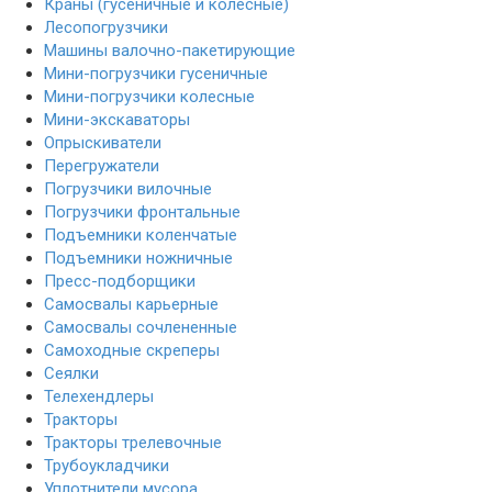
Краны (гусеничные и колесные)
Лесопогрузчики
Машины валочно-пакетирующие
Мини-погрузчики гусеничные
Мини-погрузчики колесные
Мини-экскаваторы
Опрыскиватели
Перегружатели
Погрузчики вилочные
Погрузчики фронтальные
Подъемники коленчатые
Подъемники ножничные
Пресс-подборщики
Самосвалы карьерные
Самосвалы сочлененные
Самоходные скреперы
Сеялки
Телехендлеры
Тракторы
Тракторы трелевочные
Трубоукладчики
Уплотнители мусора