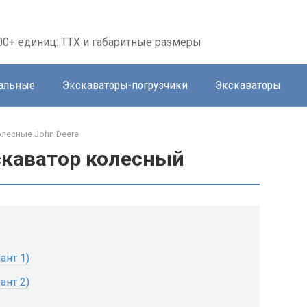
00+ единиц: ТТХ и габаритные размеры
тальные
Экскаваторы-погрузчики
Экскаваторы
лесные John Deere
скаватор колесный
ант 1)
ант 2)