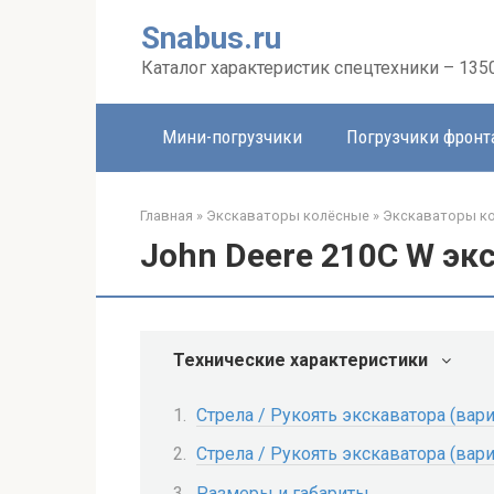
Перейти
Snabus.ru
к
контенту
Каталог характеристик спецтехники – 135
Мини-погрузчики
Погрузчики фрон
Главная
»
Экскаваторы колёсные
»
Экскаваторы ко
John Deere 210C W эк
Технические характеристики
Стрела / Рукоять экскаватора (вари
Стрела / Рукоять экскаватора (вари
Размеры и габариты