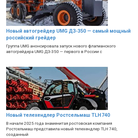
Новый автогрейдер UMG ДЗ-350 — самый мощный
российский грейдер
Группа UMG анонсировала запуск нового флагманского
автогрейдера UMG ДЗ-350 — первого в России с
Новый телехендлер Ростсельмаш TLH 740
В начале 2025 года знаменитая ростовская компания
Ростсельмаш представила новый телехендлер TLH 740,
созданный