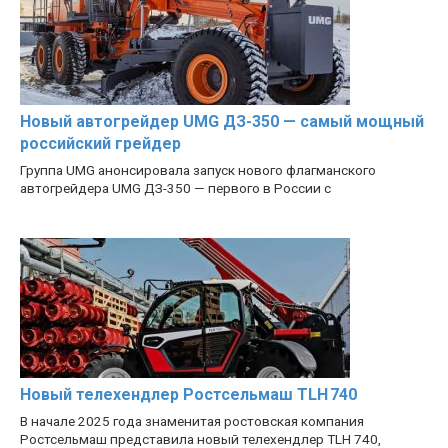
Новый автогрейдер UMG ДЗ-350 — самый мощный
российский грейдер
Группа UMG анонсировала запуск нового флагманского
автогрейдера UMG ДЗ-350 — первого в России с
Новый телехендлер Ростсельмаш TLH 740
В начале 2025 года знаменитая ростовская компания
Ростсельмаш представила новый телехендлер TLH 740,