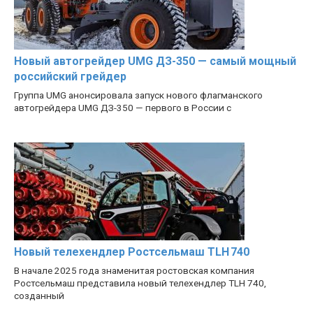
Новый автогрейдер UMG ДЗ-350 — самый мощный
российский грейдер
Группа UMG анонсировала запуск нового флагманского
автогрейдера UMG ДЗ-350 — первого в России с
Новый телехендлер Ростсельмаш TLH 740
В начале 2025 года знаменитая ростовская компания
Ростсельмаш представила новый телехендлер TLH 740,
созданный