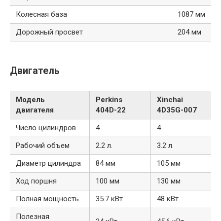
Колесная база
1087 мм
Дорожный просвет
204 мм
Двигатель
Модель
Perkins
Xinchai
двигателя
404D-22
4D35G-007
Число цилиндров
4
4
Рабочий объем
2.2 л.
3.2 л.
Диаметр цилиндра
84 мм
105 мм
Ход поршня
100 мм
130 мм
Полная мощность
35.7 кВт
48 кВт
Полезная