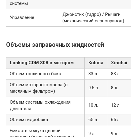
системы
Джойстик (гидро) / Рычаги
Управление
(механический сервопривод)
Объемы заправочных жидкостей
Lonking CDM 308 с мотором
Kubota
Xinchai
Объем топливного бака
83 л.
83 л.
Объем моторного масла (с
9.5 л.
8 л.
масляным фильтром)
Объем системы охлаждения
10 л.
12 л.
двигателя
Объем гидробака
65 л.
65 л.
Емкость кожуха цепной
9 л.
9 л.
передачи (с каждой стороны)