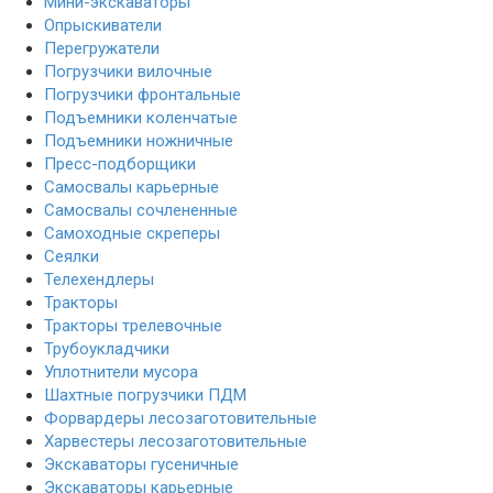
Мини-экскаваторы
Опрыскиватели
Перегружатели
Погрузчики вилочные
Погрузчики фронтальные
Подъемники коленчатые
Подъемники ножничные
Пресс-подборщики
Самосвалы карьерные
Самосвалы сочлененные
Самоходные скреперы
Сеялки
Телехендлеры
Тракторы
Тракторы трелевочные
Трубоукладчики
Уплотнители мусора
Шахтные погрузчики ПДМ
Форвардеры лесозаготовительные
Харвестеры лесозаготовительные
Экскаваторы гусеничные
Экскаваторы карьерные