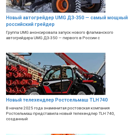
Новый автогрейдер UMG ДЗ-350 — самый мощный
российский грейдер
Группа UMG анонсировала запуск нового флагманского
автогрейдера UMG ДЗ-350 — первого в России с
Новый телехендлер Ростсельмаш TLH 740
В начале 2025 года знаменитая ростовская компания
Ростсельмаш представила новый телехендлер TLH 740,
созданный