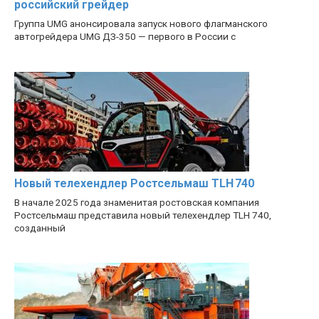
российский грейдер
Группа UMG анонсировала запуск нового флагманского
автогрейдера UMG ДЗ-350 — первого в России с
Новый телехендлер Ростсельмаш TLH 740
В начале 2025 года знаменитая ростовская компания
Ростсельмаш представила новый телехендлер TLH 740,
созданный