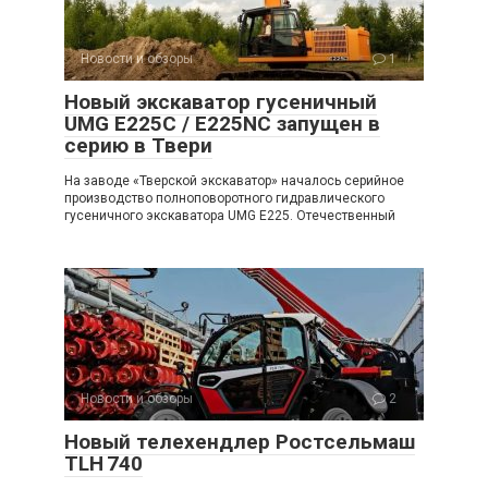
Новости и обзоры
1
Новый экскаватор гусеничный
UMG E225C / E225NC запущен в
серию в Твери
На заводе «Тверской экскаватор» началось серийное
производство полноповоротного гидравлического
гусеничного экскаватора UMG E225. Отечественный
Новости и обзоры
2
Новый телехендлер Ростсельмаш
TLH 740