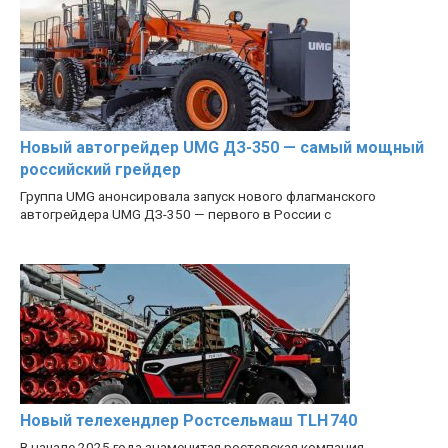
Новый автогрейдер UMG ДЗ-350 — самый мощный
российский грейдер
Группа UMG анонсировала запуск нового флагманского
автогрейдера UMG ДЗ-350 — первого в России с
Новый телехендлер Ростсельмаш TLH 740
В начале 2025 года знаменитая ростовская компания