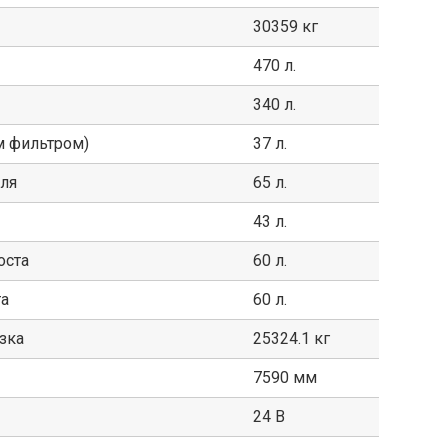
30359 кг
470 л.
340 л.
м фильтром)
37 л.
ля
65 л.
43 л.
оста
60 л.
та
60 л.
зка
25324.1 кг
7590 мм
24 В