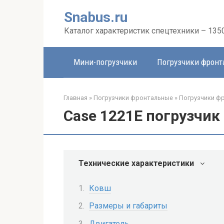
Перейти
Snabus.ru
к
контенту
Каталог характеристик спецтехники – 135
Мини-погрузчики
Погрузчики фрон
Главная
»
Погрузчики фронтальные
»
Погрузчики ф
Case 1221E погрузчи
Технические характеристики
Ковш
Размеры и габариты
Двигатель