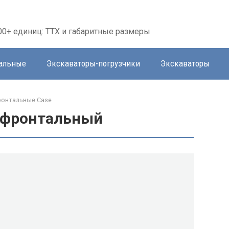
00+ единиц: ТТХ и габаритные размеры
тальные
Экскаваторы-погрузчики
Экскаваторы
ронтальные Case
к фронтальный