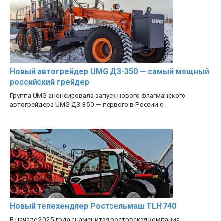
Новый автогрейдер UMG ДЗ-350 — самый мощный
российский грейдер
Группа UMG анонсировала запуск нового флагманского
автогрейдера UMG ДЗ-350 — первого в России с
Новый телехендлер Ростсельмаш TLH 740
В начале 2025 года знаменитая ростовская компания