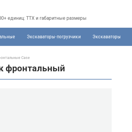
00+ единиц: ТТХ и габаритные размеры
тальные
Экскаваторы-погрузчики
Экскаваторы
ронтальные Case
ик фронтальный