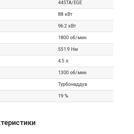
445TA/EGE
88 кВт
96.2 кВт
1800 об/мин
551.9 Нм
4.5 л.
1300 об/мин
Турбонаддув
19 %
теристики