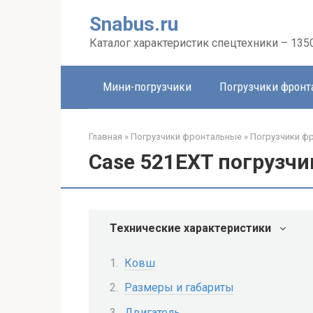
Перейти
Snabus.ru
к
контенту
Каталог характеристик спецтехники – 135
Мини-погрузчики
Погрузчики фрон
Главная
»
Погрузчики фронтальные
»
Погрузчики ф
Case 521EXT погрузч
Технические характеристики
Ковш
Размеры и габариты
Двигатель