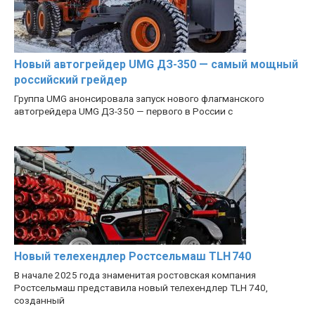
Новый автогрейдер UMG ДЗ-350 — самый мощный
российский грейдер
Группа UMG анонсировала запуск нового флагманского
автогрейдера UMG ДЗ-350 — первого в России с
Новый телехендлер Ростсельмаш TLH 740
В начале 2025 года знаменитая ростовская компания
Ростсельмаш представила новый телехендлер TLH 740,
созданный