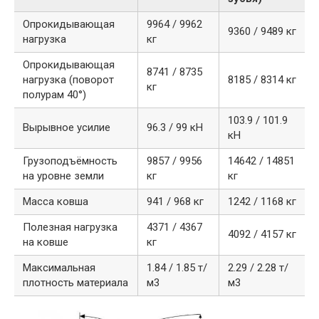
Опрокидывающая
9964 / 9962
9360 / 9489 кг
нагрузка
кг
Опрокидывающая
8741 / 8735
нагрузка (поворот
8185 / 8314 кг
кг
полурам 40°)
103.9 / 101.9
Вырывное усилие
96.3 / 99 кН
кН
Грузоподъёмность
9857 / 9956
14642 / 14851
на уровне земли
кг
кг
Масса ковша
941 / 968 кг
1242 / 1168 кг
Полезная нагрузка
4371 / 4367
4092 / 4157 кг
на ковше
кг
Максимальная
1.84 / 1.85 т/
2.29 / 2.28 т/
плотность материала
м3
м3