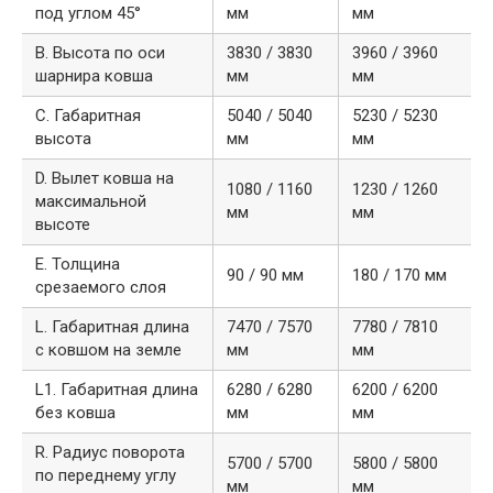
под углом 45°
мм
мм
B. Высота по оси
3830 / 3830
3960 / 3960
шарнира ковша
мм
мм
C. Габаритная
5040 / 5040
5230 / 5230
высота
мм
мм
D. Вылет ковша на
1080 / 1160
1230 / 1260
максимальной
мм
мм
высоте
E. Толщина
90 / 90 мм
180 / 170 мм
срезаемого слоя
L. Габаритная длина
7470 / 7570
7780 / 7810
с ковшом на земле
мм
мм
L1. Габаритная длина
6280 / 6280
6200 / 6200
без ковша
мм
мм
R. Радиус поворота
5700 / 5700
5800 / 5800
по переднему углу
мм
мм