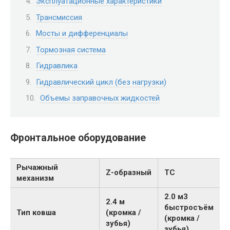
Эксплуатационные характеристики
Трансмиссия
Мосты и дифференциалы
Тормозная система
Гидравлика
Гидравлический цикл (без нагрузки)
Объемы заправочных жидкостей
Фронтальное оборудование
Рычажный
Z-образный
TC
механизм
2.0 м3
2.4 м
быстросъём
Тип ковша
(кромка /
(кромка /
зубья)
зубья)