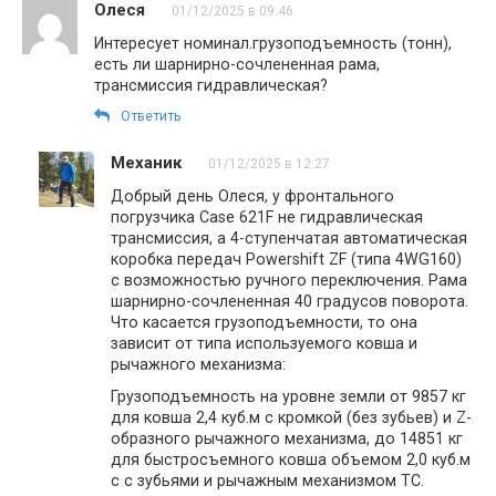
Олеся
01/12/2025 в 09:46
Интересует номинал.грузоподъемность (тонн),
есть ли шарнирно-сочлененная рама,
трансмиссия гидравлическая?
Ответить
Механик
01/12/2025 в 12:27
Добрый день Олеся, у фронтального
погрузчика Case 621F не гидравлическая
трансмиссия, а 4-ступенчатая автоматическая
коробка передач Powershift ZF (типа 4WG160)
с возможностью ручного переключения. Рама
шарнирно-сочлененная 40 градусов поворота.
Что касается грузоподъемности, то она
зависит от типа используемого ковша и
рычажного механизма:
Грузоподъемность на уровне земли от 9857 кг
для ковша 2,4 куб.м с кромкой (без зубьев) и Z-
образного рычажного механизма, до 14851 кг
для быстросъемного ковша объемом 2,0 куб.м
с с зубьями и рычажным механизмом TC.