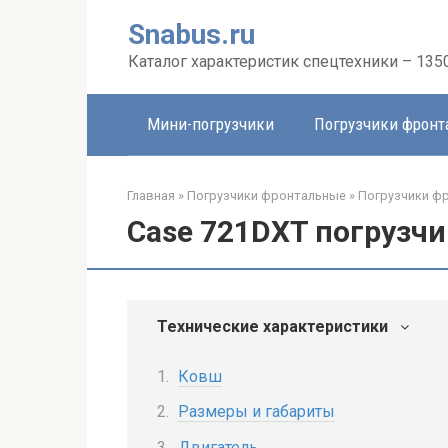
Перейти
Snabus.ru
к
контенту
Каталог характеристик спецтехники – 135
Мини-погрузчики
Погрузчики фрон
Главная
»
Погрузчики фронтальные
»
Погрузчики ф
Case 721DXT погрузч
Технические характеристики
Ковш
Размеры и габариты
Двигатель