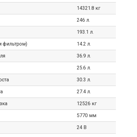
14321.8 кг
246 л.
193.1 л.
м фильтром)
14.2 л.
ля
36.9 л.
25.6 л.
оста
30.3 л.
та
27.4 л.
зка
12526 кг
5770 мм
24 В