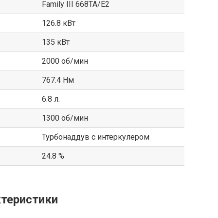
Family III 668TA/E2
126.8 кВт
135 кВт
2000 об/мин
767.4 Нм
6.8 л.
1300 об/мин
Турбонаддув с интеркулером
24.8 %
теристики