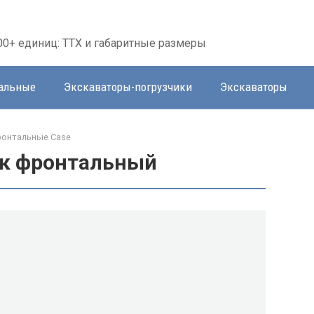
00+ единиц: ТТХ и габаритные размеры
тальные
Экскаваторы-погрузчики
Экскаваторы
ронтальные Case
ик фронтальный