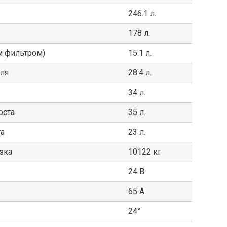
246.1 л.
178 л.
м фильтром)
15.1 л.
ля
28.4 л.
34 л.
оста
35 л.
та
23 л.
зка
10122 кг
24 В
65 А
24°