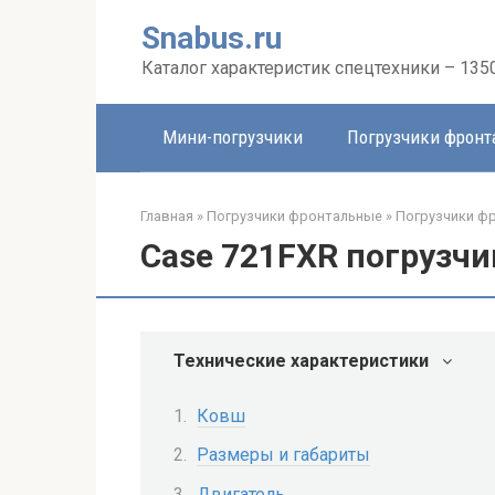
Перейти
Snabus.ru
к
контенту
Каталог характеристик спецтехники – 135
Мини-погрузчики
Погрузчики фрон
Главная
»
Погрузчики фронтальные
»
Погрузчики ф
Case 721FXR погрузч
Технические характеристики
Ковш
Размеры и габариты
Двигатель