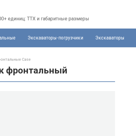
00+ единиц: ТТХ и габаритные размеры
тальные
Экскаваторы-погрузчики
Экскаваторы
ронтальные Case
ик фронтальный