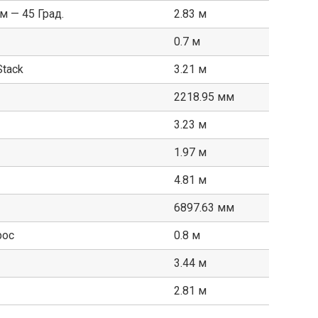
 — 45 Град.
2.83 м
0.7 м
tack
3.21 м
2218.95 мм
3.23 м
1.97 м
4.81 м
6897.63 мм
рос
0.8 м
3.44 м
2.81 м