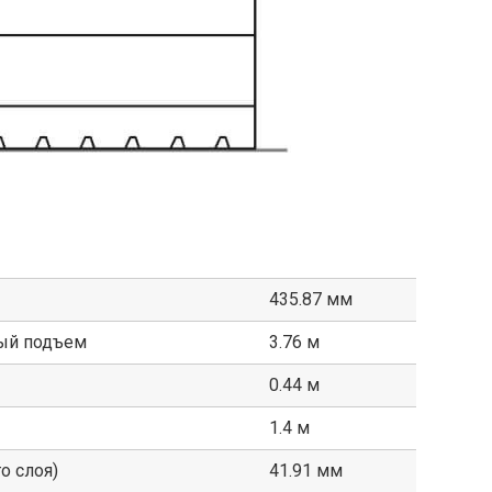
435.87 мм
ый подъем
3.76 м
0.44 м
1.4 м
о слоя)
41.91 мм