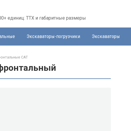
00+ единиц: ТТХ и габаритные размеры
тальные
Экскаваторы-погрузчики
Экскаваторы
ронтальные CAT
 фронтальный