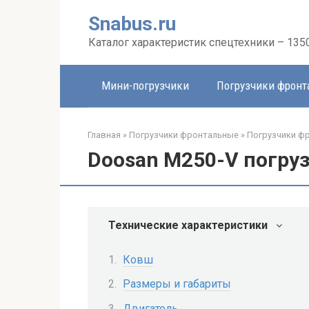
Перейти
Snabus.ru
к
контенту
Каталог характеристик спецтехники – 135
Мини-погрузчики
Погрузчики фрон
Главная
»
Погрузчики фронтальные
»
Погрузчики ф
Doosan M250-V погру
Технические характеристики
Ковш
Размеры и габариты
Двигатель