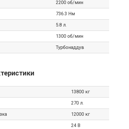
2200 об/мин
736.3 Нм
5.8 л.
1300 об/мин
Турбонаддув
теристики
13800 кг
270 л.
зка
12000 кг
24 В