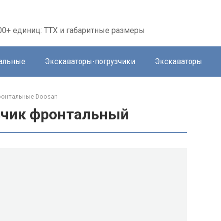
00+ единиц: ТТХ и габаритные размеры
тальные
Экскаваторы-погрузчики
Экскаваторы
ронтальные Doosan
зчик фронтальный