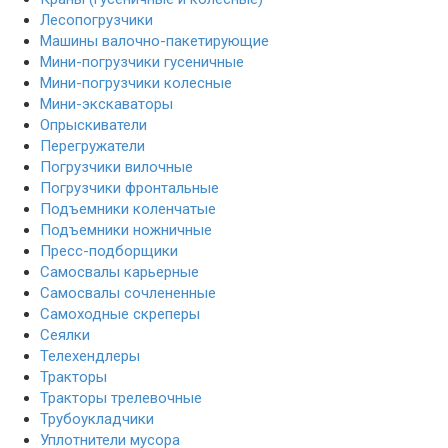
Лесопогрузчики
Машины валочно-пакетирующие
Мини-погрузчики гусеничные
Мини-погрузчики колесные
Мини-экскаваторы
Опрыскиватели
Перегружатели
Погрузчики вилочные
Погрузчики фронтальные
Подъемники коленчатые
Подъемники ножничные
Пресс-подборщики
Самосвалы карьерные
Самосвалы сочлененные
Самоходные скреперы
Сеялки
Телехендлеры
Тракторы
Тракторы трелевочные
Трубоукладчики
Уплотнители мусора