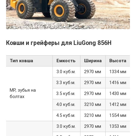
Ковши и грейферы для LiuGong 856H
Тип ковша
Емкость
Ширина
Высота
3.0 куб.м.
2970 мм
1334 мм
3.3 куб.м.
2970 мм
1416 мм
MP, зубья на
3.5 куб.м.
2970 мм
1430 мм
болтах
4.0 куб.м.
3210 мм
1412 мм
4.5 куб.м.
3210 мм
1554 мм
3.0 куб.м.
2970 мм
1353 мм