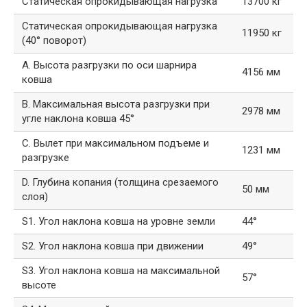
Статическая опрокидывающая нагрузка
13700 кг
Статическая опрокидывающая нагрузка
11950 кг
(40° поворот)
A. Высота разгрузки по оси шарнира
4156 мм
ковша
B. Максимальная высота разгрузки при
2978 мм
угле наклона ковша 45°
C. Вылет при максимальном подъеме и
1231 мм
разгрузке
D. Глубина копания (толщина срезаемого
50 мм
слоя)
S1. Угол наклона ковша на уровне земли
44°
S2. Угол наклона ковша при движении
49°
S3. Угол наклона ковша на максимальной
57°
высоте